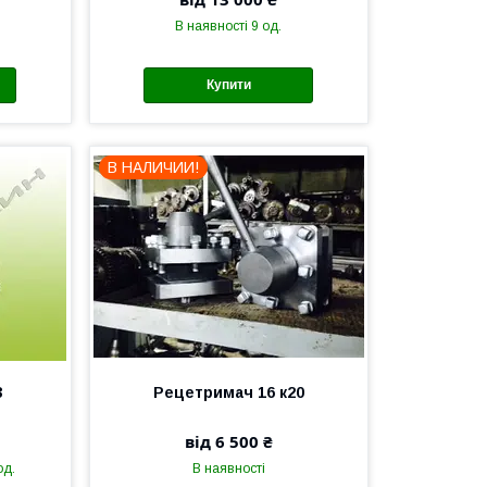
В наявності 9 од.
Купити
В НАЛИЧИИ!
3
Рецетримач 16 к20
від 6 500 ₴
од.
В наявності