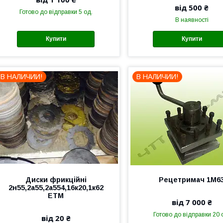
від 500 ₴
Готово до відправки 5 од.
В наявності
Купити
Купити
В НАЛИЧИИ!
В НАЛИЧИИ!
Диски фрикційні
Рецетримач 1М6
2н55,2а55,2а554,16к20,1к62
ЕТМ
від 7 000 ₴
Готово до відправки 20 
від 20 ₴