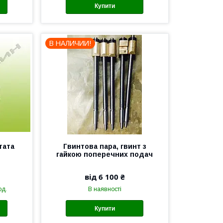
Купити
В НАЛИЧИИ!
тата
Гвинтова пара, гвинт з
гайкою поперечних подач
від 6 100 ₴
од.
В наявності
Купити