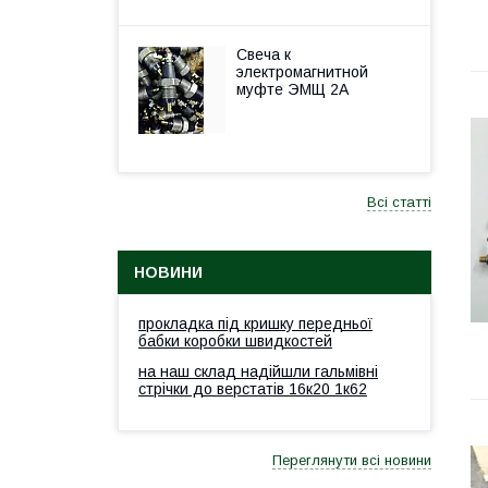
Свеча к
электромагнитной
муфте ЭМЩ 2А
Всі статті
НОВИНИ
прокладка під кришку передньої
бабки коробки швидкостей
на наш склад надійшли гальмівні
стрічки до верстатів 16к20 1к62
Переглянути всі новини