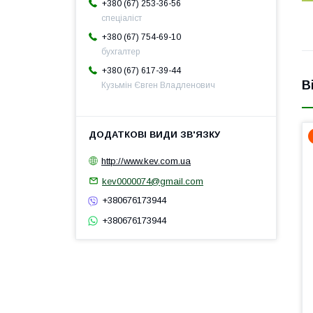
+380 (67) 253-36-56
спеціаліст
+380 (67) 754-69-10
бухгалтер
+380 (67) 617-39-44
В
Кузьмін Євген Владленович
http://www.kev.com.ua
kev0000074@gmail.com
+380676173944
+380676173944