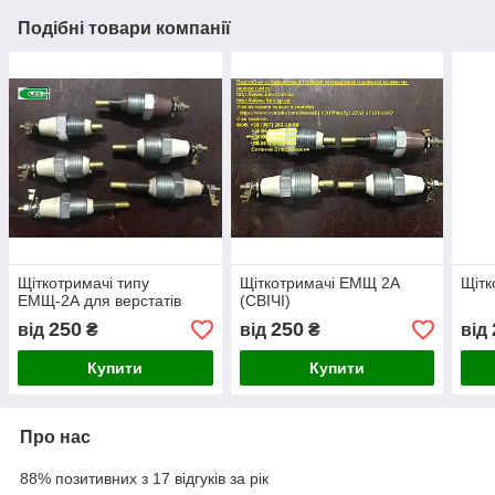
Подібні товари компанії
Щіткотримачі типу
Щіткотримачі ЕМЩ 2А
Щітк
ЕМЩ-2А для верстатів
(СВІЧІ)
250
250
від
₴
від
₴
від
Купити
Купити
Про нас
88% позитивних з 17 відгуків за рік