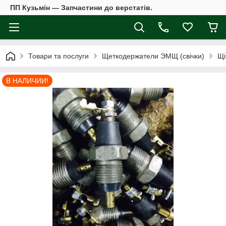
ПП Кузьмін — Запчастини до верстатів.
Товари та послуги
Щеткодержатели ЭМЩ (свічки)
Щі
В НАЛИЧИИ!