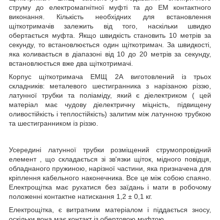
струму до електромагнітної муфті та до ЕМ контактного
виконання. Кількість необхідних для встановлення
щіткотримачів залежить від того, наскільки швидко
обертається муфта. Якщо швидкість становить 10 метрів за
секунду, то встановлюється один щіткотримач. За швидкості,
яка коливається в діапазоні від 10 до 20 метрів за секунду,
встановлюється вже два щіткотримачі.
Корпус щіткотримача ЕМЩ 2А виготовлений із трьох
складників: металевого шестигранника з нарізаною різзю,
латунної трубки та поліаміду, який є діелектриком ( цей
матеріал має чудову діелектричну міцність, підвищену
оливостійкість і теплостійкість) залитим між латунною трубкою
та шестигранником із різзю.
Усередині латунної трубки розміщений струмопровідний
елемент
, що складається зі зв'язки щіток, мідного повідця,
обладнаного пружиною, нарізної частини, яка призначена для
кріплення кабельного наконечника. Все це між собою спаяно.
Електрощітка має рухатися без заїдань і мати в робочому
положенні контактне натискання 1,2 ± 0,1 кг.
Електрощітка, є витратним матеріалом і піддається зносу,
оскільки вона має контакт із обертовою муфтою.