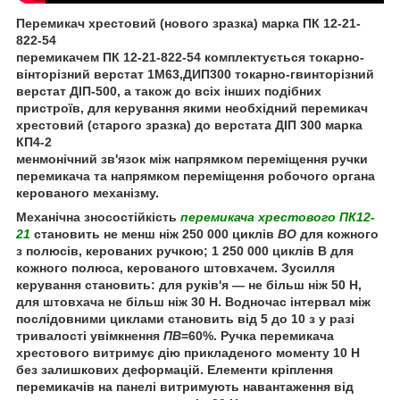
Перемикач хрестовий (нового зразка) марка ПК 12-21-
822-54
перемикачем ПК 12-21-822-54 комплектується токарно-
вінторізний верстат 1М63,ДИП300 токарно-гвинторізний
верстат ДІП-500, а також до всіх інших подібних
пристроїв, для керування якими необхідний перемикач
хрестовий (старого зразка) до верстата ДІП 300 марка
КП4-2
менмонічний зв'язок між напрямком переміщення ручки
перемикача та напрямком переміщення робочого органа
керованого механізму.
Механічна зносостійкість
перемикача хрестового ПК12-
21
становить не менш ніж 250 000 циклів
ВО
для кожного
з полюсів, керованих ручкою; 1 250 000 циклів В для
кожного полюса, керованого штовхачем. Зусилля
керування становить: для руків'я — не більш ніж 50 Н,
для штовхача не більш ніж 30 Н. Водночас інтервал між
послідовними циклами становить від 5 до 10 з у разі
тривалості увімкнення
ПВ
=60%. Ручка перемикача
хрестового витримує дію прикладеного моменту 10 Н
без залишкових деформацій. Елементи кріплення
перемикачів на панелі витримують навантаження від