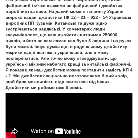
фабричний і м'яко скажемо не фабричний і джойстик
виробництва ссср. На даний момент на ринку України
широко надані джойстики ПК 12 – 21 – 822 – 54 Українські
виробник ПП Кузьмін, Китайські та дуже рідко
зустрічаються радянські. У коментарях люди
засумнівалися, що наш джойстик витримав 250000
циклів, я його не сам ламав нас було 3 людини і на руках
були мазолі. Існує думка що, в радянському джойстику
мікрики надійніші ніж в українській, але я можу
посперечатися. Але точно можу стверджувати, що
українські мікрики набагато кращі за китайські фабричні.
Я показав як наш джойстик можна поставити замість КП 4
- 2. Ми джойстик спеціально виготовляємо білий колір,
щоб була можливість відрізнити наш від інших.
Джойстики ми робимо вже 6 років.