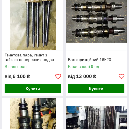
Гвинтова пара, гвинт з
гайкою поперечних подач
Вал фрикційний 16К20
В наявності
В наявності 9 од.
6 100
13 000
від
₴
від
₴
Купити
Купити