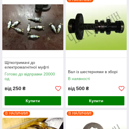
Щіткотримачі до
електромагнітної муфті
Вал із шестернями в зборі
Готово до відправки 20000
од.
В наявності
250
500
від
₴
від
₴
Купити
Купити
В НАЛИЧИИ!
В НАЛИЧИИ!