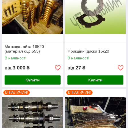
Маткова гайка 16К20
(матеріал оцс 555)
Фрикційні диски 16к20
В наявності
В наявності
3 000
27
від
₴
від
₴
Купити
Купити
В НАЛИЧИИ!
В НАЛИЧИИ!