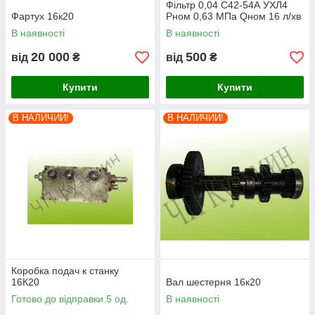
Фільтр 0,04 С42-54А УХЛ4
Фартух 16к20
Pном 0,63 МПа Qном 16 л/хв
В наявності
В наявності
20 000
500
від
₴
від
₴
Купити
Купити
В НАЛИЧИИ!
В НАЛИЧИИ!
Коробка подач к станку
16К20
Вал шестерня 16к20
Готово до відправки 5 од.
В наявності