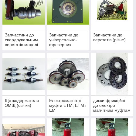
Запчастини до
Запчастини до
Запчастини до
свердлувальним
універсально-
верстатів (різне)
верстатів моделі
фрезерних
2н118, 2н125,
верстатів 676, 675
2н135,2А135,
2Н55, 2Н576
Щеткодержатели
Електромагнітні
диски фрикційні
ЭМЩ (свічки)
муфти ЕТМ, ЕТМ і
до електро
ЕМ
магнітним муфтам