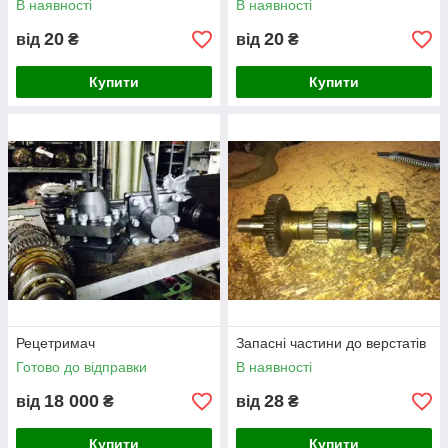
В наявності
В наявності
20
20
від
₴
від
₴
Купити
Купити
Рецетримач
Запасні частини до верстатів
Готово до відправки
В наявності
18 000
28
від
₴
від
₴
Купити
Купити