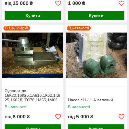
15 000
1 000
від
₴
₴
Купити
Купити
В НАЛИЧИИ!
В наявності
Суппорт до
16К20,16К25,1А616,1К62,1К6
25,1К62Д, ТС70,1М65,1М63
Насос г11-11 А лаповий
В наявності
В наявності
8 000
5 000
від
₴
від
₴