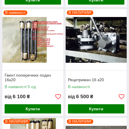
Купити
Купити
В наявності
В НАЛИЧИИ!
Гвинт поперечних подач
16к20
Рецетримач 16 к20
В наявності 5 од.
В наявності
6 100
6 500
від
₴
від
₴
Купити
Купити
В НАЛИЧИИ!
В НАЛИЧИИ!