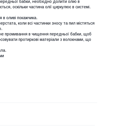
 передньої бабки, необхідно долити олію в
ться, оскільки частина олії циркулює в системі.
 в оливі покажчика.
рстата, коли всі частинки зносу та пил містяться
ю.
не промивання в чищення передньої бабки, щоб
совувати протиркові матеріали з волокнами, що
зла.
ами