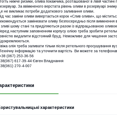
тоїть нижче ризики, олива покажчика, розташованої в лівій частині
езервуар. За ввімкненого верстата рівень оливи в розервуарі знижує
е не викликає потреби додаткового заливання оливи.
ід час заміни оливи вивертається корок «Слив оливи», що міститься
екомендується замінювати оливу безпосередньо після вимкнення ве
 зливі шому стані та приділяються разом із відпрацьованою оливо
еред наступним заповненням корпусу олією треба зробити ретель
овністю видалити відстояний бруд. Неможливе для чищення засто
ідокремлюються.
віжа олія треба заливати тільки після ретельного просушування ву
ехнічну інформацію та уточнити вартість Ви можете за телефон
38 (067) 253-36-56
38(067) 617-39-44 Євген Владнання
38(061) 270-4-007
арактеристики
Користувальницькі характеристики