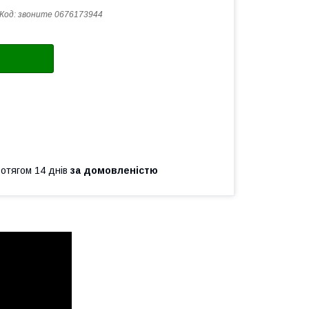
Код:
звоните 0676173944
ротягом 14 днів
за домовленістю