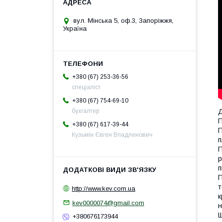
вул. Мінська 5, оф.3, Запоріжжя,
Україна
+380 (67) 253-36-56
спеціаліст
+380 (67) 754-69-10
Д
бухгалтер
П
+380 (67) 617-39-44
П
Кузьмін Євген Владленович
п
П
р
п
П
т
http://www.kev.com.ua
к
kev0000074@gmail.com
н
Щ
+380676173944