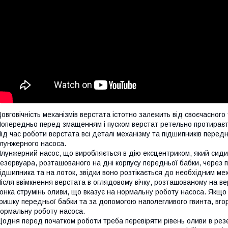
овговічність механізмів верстата істотно залежить від своєчасног
опередньо перед змащенням і пуском верстат ретельно протираєт
ід час роботи верстата всі деталі механізму та підшипників пере
лунжерного насоса.
лунжерний насос, що виробляється в дію ексцентриком, який сиди
езервуара, розташованого на дні корпусу передньої бабки, через
ідшипника та на лоток, звідки воно розтікається до необхідним ме
ісля ввімкнення верстата в оглядовому вічку, розташованому на ве
онка струмінь оливи, що вказує на нормальну роботу насоса. Якщо 
ришку передньої бабки та за допомогою наполегливого гвинта, вго
ормальну роботу насоса.
одня перед початком роботи треба перевіряти рівень оливи в рез