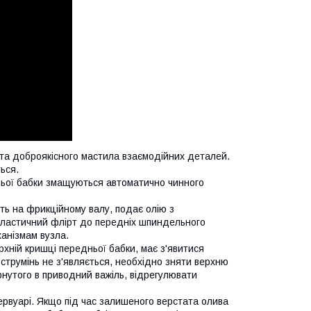
о та доброякісного мастила взаємодійних деталей.
ься.
дньої бабки змащуються автоматично чинного
ть на фрикційному валу, подає олію з
 пластичний флірт до передніх шпиндельного
ханізмам вузла.
рхній кришці передньої бабки, має з'явитися
струмінь не з'являється, необхідно зняти верхню
рнутого в приводний важіль, відрегулювати
ервуарі. Якщо під час залишеного верстата олива