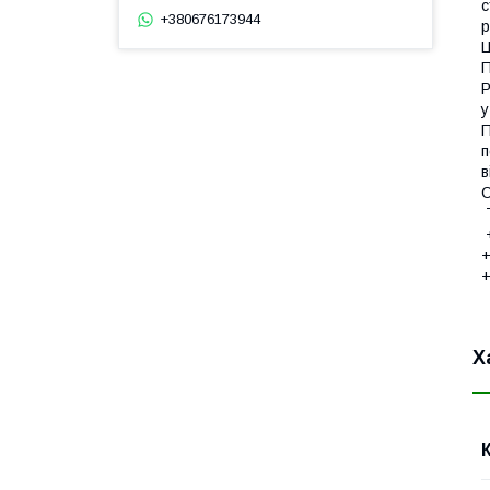
с
+380676173944
р
Ц
П
Р
у
П
п
в
С
Т
+
+
+
Х