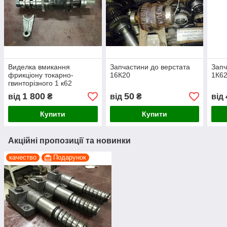
Виделка вмикання
Запчастини до верстата
Запч
фрикціону токарно-
16К20
1К6
гвинторізного 1 к62
1 800
50
від
₴
від
₴
від
Купити
Купити
Акційні пропозиції та новинки
качество
Подарунок