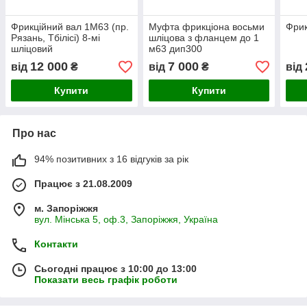
Фрикційний вал 1М63 (пр.
Муфта фрикціона восьми
Фрик
Рязань, Тбілісі) 8-мі
шліцова з фланцем до 1
шліцовий
м63 дип300
12 000
7 000
від
₴
від
₴
від
Купити
Купити
Про нас
94% позитивних з 16 відгуків за рік
Працює з 21.08.2009
м. Запоріжжя
вул. Мінська 5, оф.3, Запоріжжя, Україна
Контакти
Сьогодні працює з 10:00 до 13:00
Показати весь графік роботи