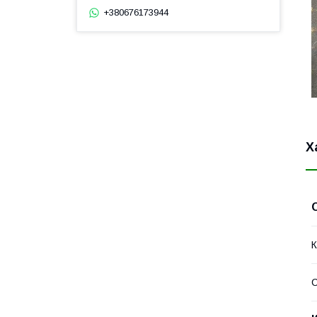
+380676173944
Х
К