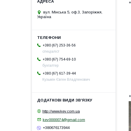
+
вул. Мінська 5, оф.3, Запоріжжя,
Україна
+380 (67) 253-36-56
спеціаліст
+380 (67) 754-69-10
бухгалтер
+380 (67) 617-39-44
Кузьмін Євген Владленович
+
http://www.kev.com.ua
kev0000074@gmail.com
+380676173944