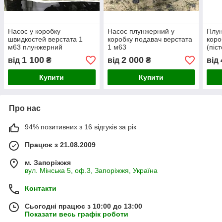
Насос у коробку
Насос плунжерний у
Плун
швидкостей верстата 1
коробку подавач верстата
коро
м63 плунжерний
1 м63
(піс
1 100
2 000
від
₴
від
₴
від
Купити
Купити
Про нас
94% позитивних з 16 відгуків за рік
Працює з 21.08.2009
м. Запоріжжя
вул. Мінська 5, оф.3, Запоріжжя, Україна
Контакти
Сьогодні працює з 10:00 до 13:00
Показати весь графік роботи