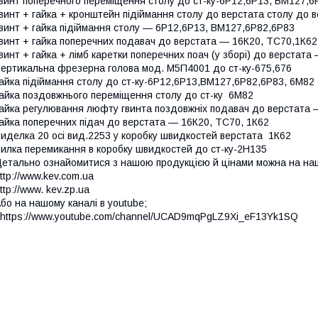
винт поперечного переміщення столу до ст-ку-6Р12,6Р13, ВМ127,6
винт + гайка + кронштейн підіймання столу до верстата столу до
винт + гайка підіймання столу — 6Р12,6Р13, ВМ127,6Р82,6Р83
винт + гайка поперечних подавач до верстата — 16К20, ТС70,1К6
винт + гайка + лімб каретки поперечних поач (у зборі) до верста
ертикальна фрезерна голова мод. М5П4001 до ст-ку-675,676
айка підіймання столу до ст-ку-6Р12,6Р13,ВМ127,6Р82,6Р83, 6М82
айка поздовжнього переміщення столу до ст-ку 6М82
айка регулювання люфту гвинта поздовжніх подавач до верстата
айка поперечних підач до верстата — 16К20, ТС70, 1К62
иделка 20 осі вид.2253 у коробку швидкостей верстата 1К62
илка перемикання в коробку швидкостей до ст-ку-2Н135
етально ознайомитися з нашою продукцією й цінами можна на наш
ttp://www.kev.com.ua
ttp://www. kev.zp.ua
бо на нашому каналі в youtube;
ttps://www.youtube.com/channel/UCAD9mqPgLZ9Xi_eF13Yk1SQ