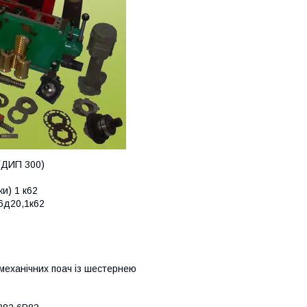
(ДИП 300)
ки) 1 к62
16д20,1к62
механічних поач із шестернею