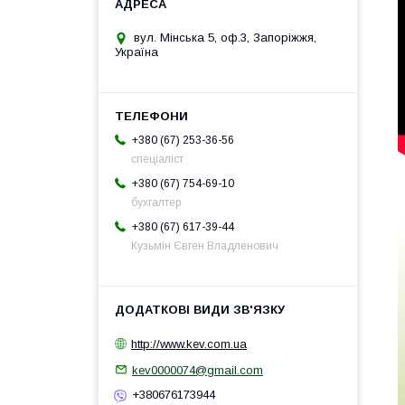
вул. Мінська 5, оф.3, Запоріжжя,
Україна
+380 (67) 253-36-56
спеціаліст
+380 (67) 754-69-10
бухгалтер
+380 (67) 617-39-44
Кузьмін Євген Владленович
http://www.kev.com.ua
kev0000074@gmail.com
+380676173944