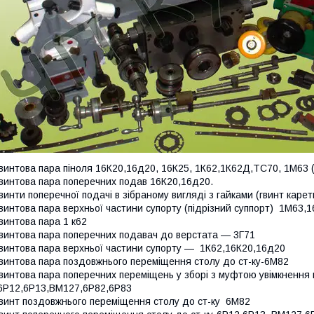
винтова пара піноля 16К20,16д20, 16К25, 1К62,1К62Д,ТС70, 1М63 
винтова пара поперечних подав 16К20,16д20.
винти поперечної подачі в зібраному вигляді з гайками (гвинт карет
винтова пара верхньої частини супорту (підрізний суппорт) 1М63,
винтова пара 1 к62
винтова пара поперечних подавач до верстата — 3Г71
винтова пара верхньої частини супорту — 1К62,16К20,16д20
винтова пара поздовжнього переміщення столу до ст-ку-6М82
винтова пара поперечних переміщень у зборі з муфтою увімкнення 
Р12,6Р13,ВМ127,6Р82,6Р83
винт поздовжнього переміщення столу до ст-ку 6М82