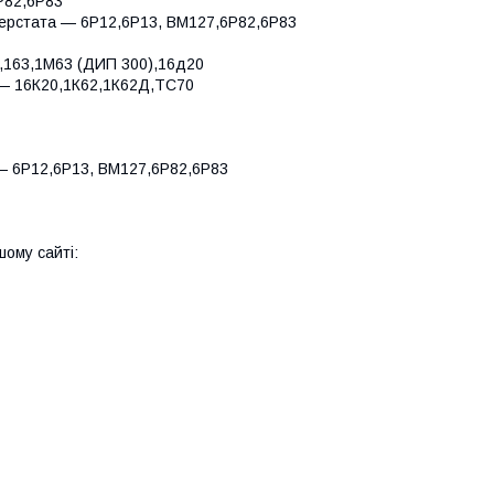
Р82,6Р83
 верстата — 6Р12,6Р13, ВМ127,6Р82,6Р83
2,163,1М63 (ДИП 300),16д20
та — 16К20,1К62,1К62Д,ТС70
 — 6Р12,6Р13, ВМ127,6Р82,6Р83
ому сайті: