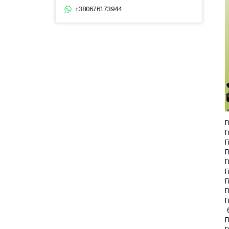
+380676173944
Г
Г
Г
Г
Г
Г
Г
Г
Г
6
Г