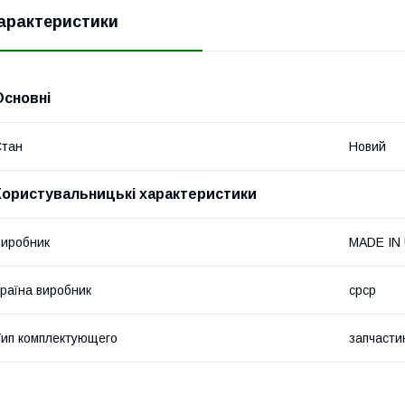
арактеристики
Основні
Стан
Новий
Користувальницькі характеристики
иробник
MADE IN
раїна виробник
срср
ип комплектующего
запчасти