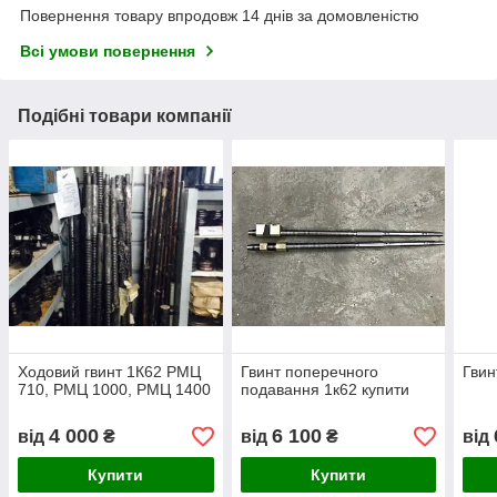
Повернення товару впродовж 14 днів за домовленістю
Всі умови повернення
Подібні товари компанії
Ходовий гвинт 1К62 РМЦ
Гвинт поперечного
Гвин
710, РМЦ 1000, РМЦ 1400
подавання 1к62 купити
4 000
6 100
від
₴
від
₴
від
Купити
Купити