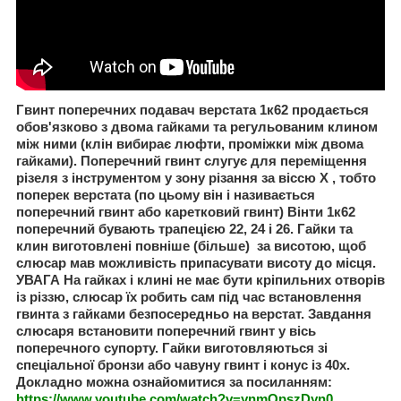
Гвинт поперечних подавач верстата 1к62 продається
обов'язково з двома гайками та регульованим клином
між ними (клін вибирає люфти, проміжки між двома
гайками). Поперечний гвинт слугує для переміщення
різеля з інструментом у зону різання за віссю
X
, тобто
поперек верстата (по цьому він і називається
поперечний гвинт або каретковий гвинт) Вінти 1к62
поперечний бувають трапецією 22, 24 і 26. Гайки та
клин виготовлені повніше (більше) за висотою, щоб
слюсар мав можливість припасувати висоту до місця.
УВАГА На гайках і клині не має бути кріпильних отворів
із різзю, слюсар їх робить сам під час встановлення
гвинта з гайками безпосередньо на верстат. Завдання
слюсаря встановити поперечний гвинт у вісь
поперечного супорту. Гайки виготовляються зі
спеціальної бронзи або чавуну гвинт і конус із 40х.
Докладно можна ознайомитися за посиланням:
https://www.youtube.com/watch?v=ynmQpszDyn0