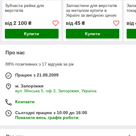
Зубчаста рейка для
Запчастини для верстатів
Запа
верстатів
за металом купити в
тока
Україні за вигідною ціною
2 100
45
від
₴
від
₴
від
Купити
Купити
Про нас
88% позитивних з 17 відгуків за рік
Працює з 21.08.2009
м. Запоріжжя
вул. Мінська 5, оф.3, Запоріжжя, Україна
Контакти
Сьогодні працює з 10:00 до 16:00
Показати весь графік роботи