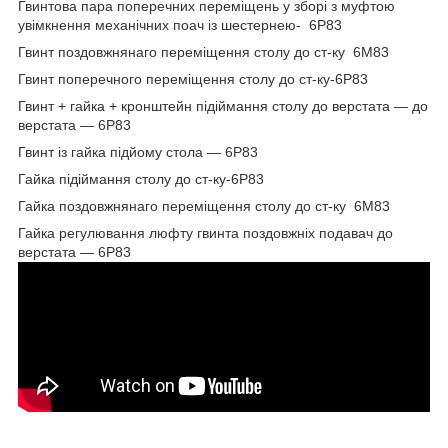
Гвинтова пара поперечних переміщень у зборі з муфтою
увімкнення механічних поач із шестернею- 6Р83
Гвинт поздовжня
наго переміщення столу до ст-ку 6М83
Гвинт поперечного
переміщення столу до ст-ку-6Р83
Гвинт + гайка + кронштейн підіймання столу до верстата — до
верстата — 6Р83
Гвинт із гайка підйому стола — 6Р83
Гайка підіймання столу до ст-ку-6Р83
Гайка
поздовжня
наго переміщення столу до ст-ку 6М83
Гайка регулювання люфту гвинта поздовжніх подавач до
верстата — 6Р83