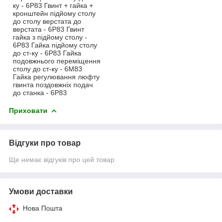
ку - 6Р83 Гвинт + гайка +
кронштейн підйому столу
до столу верстата до
верстата - 6Р83 Гвинт
гайка з підйому столу -
6Р83 Гайка підйому столу
до ст-ку - 6Р83 Гайка
подовжнього переміщення
столу до ст-ку - 6М83
Гайка регулювання люфту
гвинта поздовжніх подач
до станка - 6Р83
Приховати
Відгуки про товар
Ще немає відгуків про цей товар
Умови доставки
Нова Пошта