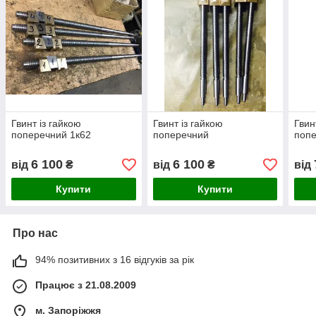
Гвинт із гайкою
Гвинт із гайкою
Гвин
поперечний 1к62
поперечний
поп
6 100
6 100
від
₴
від
₴
від
Купити
Купити
Про нас
94% позитивних з 16 відгуків за рік
Працює з 21.08.2009
м. Запоріжжя