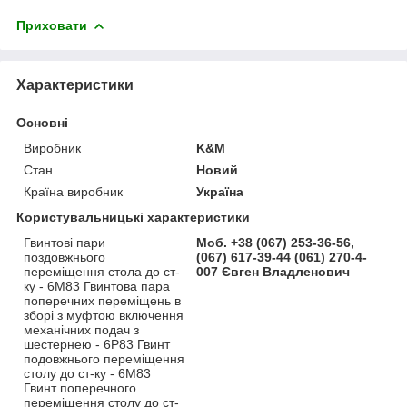
Приховати
Характеристики
Основні
Виробник
K&M
Стан
Новий
Країна виробник
Україна
Користувальницькі характеристики
Гвинтові пари
Моб. +38 (067) 253-36-56,
поздовжнього
(067) 617-39-44 (061) 270-4-
переміщення стола до ст-
007 Євген Владленович
ку - 6М83 Гвинтова пара
поперечних переміщень в
зборі з муфтою включення
механічних подач з
шестернею - 6Р83 Гвинт
подовжнього переміщення
столу до ст-ку - 6М83
Гвинт поперечного
переміщення столу до ст-