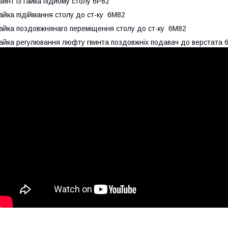
винт із гайка підйому столу 6Р82
айка підіймання столу до ст-ку 6М82
айка
поздовжня
наго переміщення столу до ст-ку 6М82
айка регулювання люфту гвинта поздовжніх подавач до верстата 