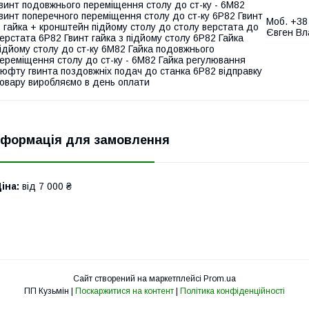
винт подовжнього переміщення столу до ст-ку - 6М82
винт поперечного переміщення столу до ст-ку 6Р82 Гвинт
Моб. +38 
 гайка + кронштейн підйому столу до столу верстата до
Євген В
ерстата 6Р82 Гвинт гайка з підйому столу 6Р82 Гайка
ідйому столу до ст-ку 6М82 Гайка подовжнього
ереміщення столу до ст-ку - 6М82 Гайка регулювання
юфту гвинта поздовжніх подач до станка 6Р82 відправку
овару виробляємо в день оплати
нформація для замовлення
іна:
від 7 000 ₴
Сайт створений на маркетплейсі
Prom.ua
ПП Кузьмін |
Поскаржитися на контент
|
Політика конфіденційності