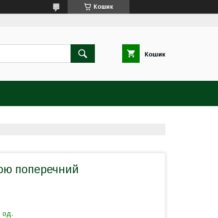
Кошик
Кошик
кою поперечний
 од.