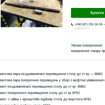
Купити
+380 (67) 253-36-56
спеціаліст
повернення товару п
винтова пара
поздовжня
наго переміщення столу до ст-ку — 6М82
винтова пара поперечних переміщень у зборі з муфтою увімкнення 
винт поздовжня
наго переміщення столу до ст-ку 6М82
винт поперечного
переміщення столу до ст-ку 6Р82
винт + гайка + кронштейн підйому столу до верстата 6Р82