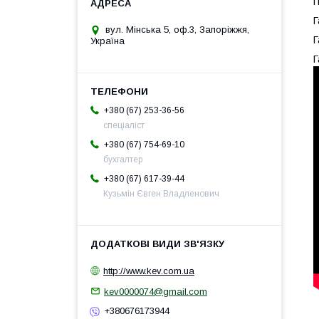
Г
Г
вул. Мінська 5, оф.3, Запоріжжя,
Г
Україна
Г
+380 (67) 253-36-56
спеціаліст
+380 (67) 754-69-10
бухгалтер
+380 (67) 617-39-44
Кузьмін Євген Владленович
http://www.kev.com.ua
kev0000074@gmail.com
+380676173944