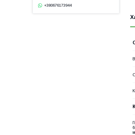
+380676173944
Х
В
К
Г
6
м