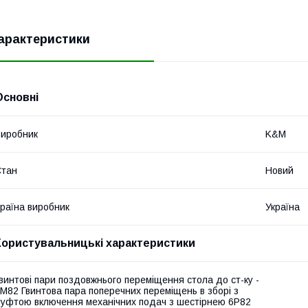
арактеристики
Основні
иробник
K&M
Стан
Новий
раїна виробник
Україна
Користувальницькі характеристики
винтові пари поздовжнього переміщення стола до ст-ку -
М82 Гвинтова пара поперечних переміщень в зборі з
уфтою включення механічних подач з шестірнею 6Р82