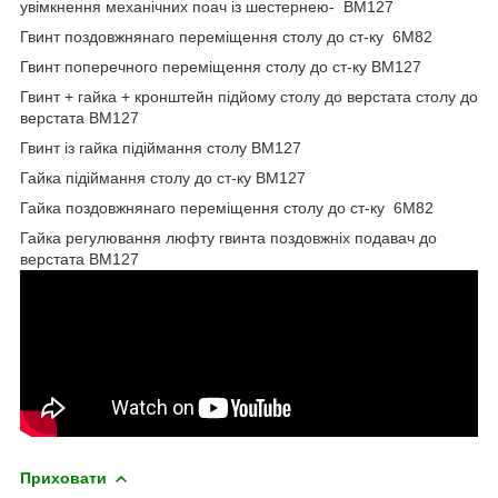
увімкнення механічних поач із шестернею-
ВМ127
Гвинт поздовжня
наго переміщення столу до ст-ку 6М82
Гвинт поперечного
переміщення столу до ст-ку ВМ127
Гвинт + гайка + кронштейн підйому столу до верстата столу до
верстата ВМ127
Гвинт із гайка підіймання столу ВМ127
Гайка підіймання столу до ст-ку ВМ127
Гайка
поздовжня
наго переміщення столу до ст-ку 6М82
Гайка регулювання люфту гвинта поздовжніх подавач до
верстата ВМ127
Приховати