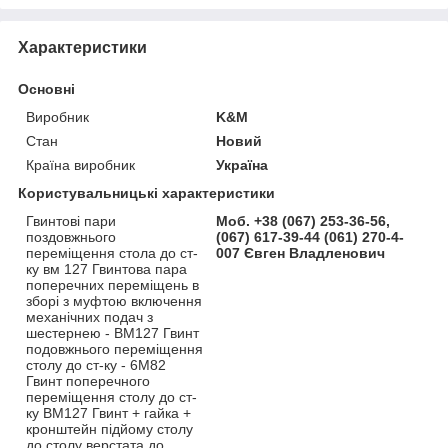
Характеристики
Основні
Виробник
K&M
Стан
Новий
Країна виробник
Україна
Користувальницькі характеристики
Гвинтові пари
Моб. +38 (067) 253-36-56,
поздовжнього
(067) 617-39-44 (061) 270-4-
переміщення стола до ст-
007 Євген Владленович
ку вм 127 Гвинтова пара
поперечних переміщень в
зборі з муфтою включення
механічних подач з
шестернею - ВМ127 Гвинт
подовжнього переміщення
столу до ст-ку - 6М82
Гвинт поперечного
переміщення столу до ст-
ку ВМ127 Гвинт + гайка +
кронштейн підйому столу
до столу верстата до