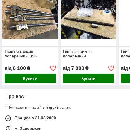
Гвинт із гайкою
Гвинт із гайкою
Гвин
поперечний 1к62
поперечний
поп
6 100
7 000
від
₴
від
₴
від
Купити
Купити
Про нас
88% позитивних з 17 відгуків за рік
Працює з 21.08.2009
м. Запоріжжя