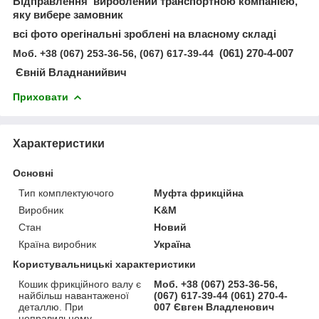
Відправлення вироблений транспортною компанією,
яку вибере замовник
всі фото орегінальні зроблені на власному складі
Моб. +38 (067) 253-36-56, (067) 617-39-44
(061) 270-4-007
Євній Владнанийвич
Приховати
Характеристики
Основні
Тип комплектуючого
Муфта фрикційна
Виробник
K&M
Стан
Новий
Країна виробник
Україна
Користувальницькі характеристики
Кошик фрикційного валу є
Моб. +38 (067) 253-36-56,
найбільш навантаженої
(067) 617-39-44 (061) 270-4-
деталлю. При
007 Євген Владленович
неправильному