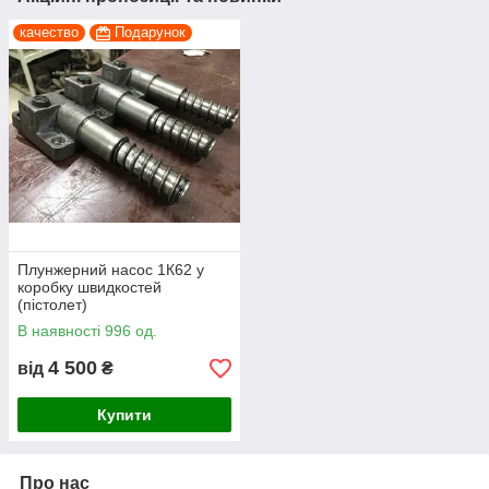
качество
Подарунок
Плунжерний насос 1К62 у
коробку швидкостей
(пістолет)
В наявності 996 од.
4 500
від
₴
Купити
Про нас