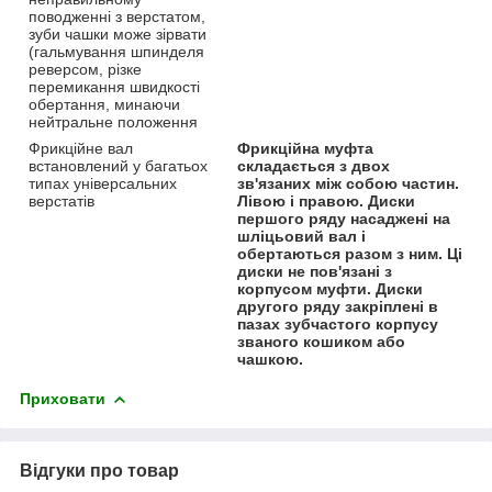
поводженні з верстатом,
зуби чашки може зірвати
(гальмування шпинделя
реверсом, різке
перемикання швидкості
обертання, минаючи
нейтральне положення
Фрикційне вал
Фрикційна муфта
встановлений у багатьох
складається з двох
типах універсальних
зв'язаних між собою частин.
верстатів
Лівою і правою. Диски
першого ряду насаджені на
шліцьовий вал і
обертаються разом з ним. Ці
диски не пов'язані з
корпусом муфти. Диски
другого ряду закріплені в
пазах зубчастого корпусу
званого кошиком або
чашкою.
Приховати
Відгуки про товар