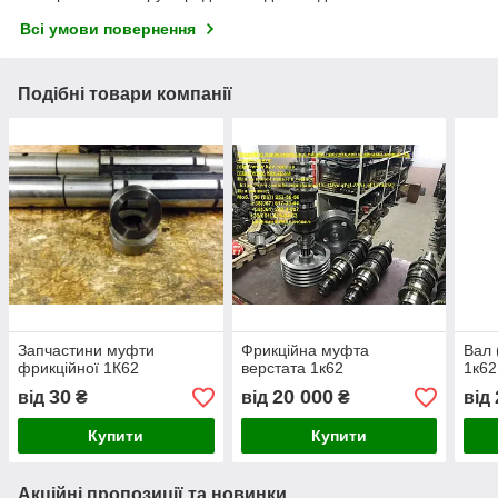
Всі умови повернення
Подібні товари компанії
Запчастини муфти
Фрикційна муфта
Вал 
фрикційної 1К62
верстата 1к62
1к62
30
20 000
від
₴
від
₴
від
Купити
Купити
Акційні пропозиції та новинки