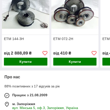
ЕТМ 144-3Н
ЕТМ 072-2Н
ЕТМ
2 888,89
410
від
₴
від
₴
від
Купити
Купити
Про нас
88% позитивних з 17 відгуків за рік
Працює з 21.08.2009
м. Запоріжжя
вул. Мінська 5, оф.3, Запоріжжя, Україна