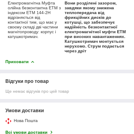
Електромагнітна Муфта
Вони розділені зазором,
олійна безконтактна ЕТМ з
завдяки якому знижена
індексом ЕТМ 144-2Н
теплопередача від
відрізняється від
фрикційних дисків до
контактної тим, що має у
котушці, що забезпечує
своєму складі дві частини
надійність безконтактної
магнітопроводу: корпус і
електромагнітної муфти ЕТМ
катушкотримач.
при високих навантаженнях.
Катушкотримач монтується
нерухомо. Струм подається
через дріт
Приховати
Відгуки про товар
Ще немає відгуків про цей товар
Умови доставки
Нова Пошта
Всі умови доставки