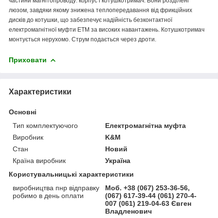
частини магнітопроводу: корпус і котушкотримач. Вони розділені
люзом, завдяки якому знижена теплопередавання від фрикційних
дисків до котушки, що забезпечує надійність безконтактної
електромагнітної муфти ЕТМ за високих навантажень. Котушкотримач
монтується нерухомо. Струм подається через дроти.
Приховати
Характеристики
Основні
Тип комплектуючого
Електромагнітна муфта
Виробник
K&M
Стан
Новий
Країна виробник
Україна
Користувальницькі характеристики
виробництва пнр відправку
Моб. +38 (067) 253-36-56,
робимо в день оплати
(067) 617-39-44 (061) 270-4-
007 (061) 219-04-63 Євген
Владленович