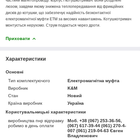
частини магнітопроводу: корпус і котушкотримач. Вони розділені
люзом, завдяки якому знижена теплопередавання від фрикційних
дисків до котушки, що забезпечує надійність безконтактної
електромагнітної муфти ЕТМ за високих навантажень. Котушкотримач
монтується нерухомо. Струм подається через дроти.
Приховати
Характеристики
Основні
Тип комплектуючого
Електромагнітна муфта
Виробник
K&M
Стан
Новий
Країна виробник
Україна
Користувальницькі характеристики
виробництва пнр відправку
Моб. +38 (067) 253-36-56,
робимо в день оплати
(067) 617-39-44 (061) 270-4-
007 (061) 219-04-63 Євген
Владленович