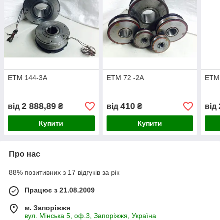
ЕТМ 144-3А
ЕТМ 72 -2А
ЕТМ
2 888,89
410
від
₴
від
₴
від
Купити
Купити
Про нас
88% позитивних з 17 відгуків за рік
Працює з 21.08.2009
м. Запоріжжя
вул. Мінська 5, оф.3, Запоріжжя, Україна