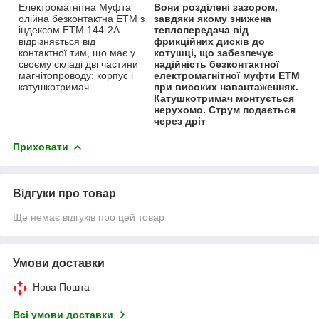
Електромагнітна Муфта
Вони розділені зазором,
олійна безконтактна ЕТМ з
завдяки якому знижена
індексом ЕТМ 144-2А
теплопередача від
відрізняється від
фрикційних дисків до
контактної тим, що має у
котушці, що забезпечує
своєму складі дві частини
надійність безконтактної
магнітопроводу: корпус і
електромагнітної муфти ЕТМ
катушкотримач.
при високих навантаженнях.
Катушкотримач монтується
нерухомо. Струм подається
через дріт
Приховати
Відгуки про товар
Ще немає відгуків про цей товар
Умови доставки
Нова Пошта
Всі умови доставки