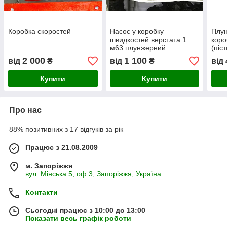
Коробка скоростей
Насос у коробку
Плун
швидкостей верстата 1
коро
м63 плунжерний
(піс
2 000
1 100
від
₴
від
₴
від
Купити
Купити
Про нас
88% позитивних з 17 відгуків за рік
Працює з 21.08.2009
м. Запоріжжя
вул. Мінська 5, оф.3, Запоріжжя, Україна
Контакти
Сьогодні працює з 10:00 до 13:00
Показати весь графік роботи