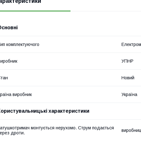
арактеристики
Основні
ип комплектуючого
Електром
иробник
УПНР
Стан
Новий
раїна виробник
Україна
Користувальницькі характеристики
атушкотримач монтується нерухомо. Струм подається
виробниц
ерез дроти.