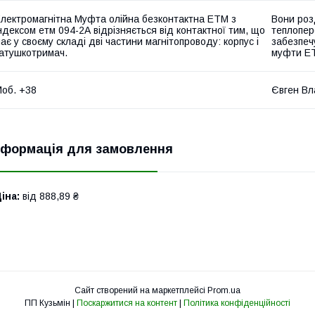
лектромагнітна Муфта олійна безконтактна ЕТМ з
Вони роз
ндексом етм 094-2А відрізняється від контактної тим, що
теплопер
ає у своєму складі дві частини магнітопроводу: корпус і
забезпеч
атушкотримач.
муфти ЕТ
об. +38
Євген В
нформація для замовлення
іна:
від 888,89 ₴
Сайт створений на маркетплейсі
Prom.ua
ПП Кузьмін |
Поскаржитися на контент
|
Політика конфіденційності