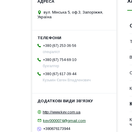
Х
вул. Мінська 5, оф.3, Запоріжжя,
Україна
Т
+380 (67) 253-36-56
спеціаліст
В
+380 (67) 754-69-10
бухгалтер
+380 (67) 617-39-44
Кузьмін Євген Владленович
К
http://www.kev.com.ua
К
kev0000074@gmail.com
ч
+380676173944