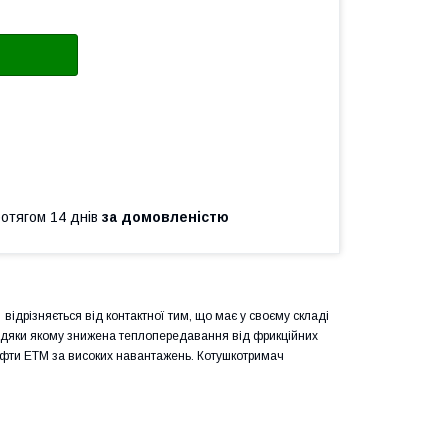
ротягом 14 днів
за домовленістю
відрізняється від контактної тим, що має у своєму складі
завдяки якому знижена теплопередавання від фрикційних
муфти ЕТМ за високих навантажень. Котушкотримач