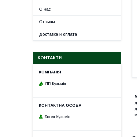
О нас
Отзывы
Доставка и оплата
КОНТАКТИ
ПП Кузьмін
М
д
д
м
Євген Кузьмін