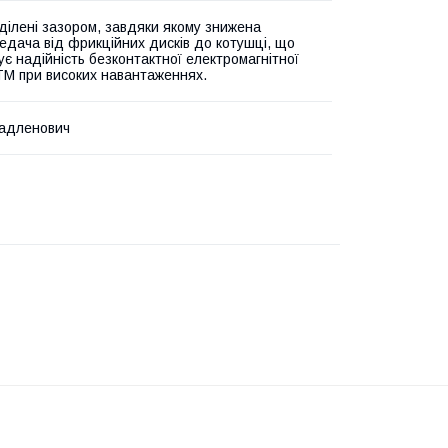
ділені зазором, завдяки якому знижена
едача від фрикційних дисків до котушці, що
ує надійність безконтактної електромагнітної
М при високих навантаженнях.
ладленович