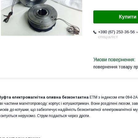
Купити
+380 (67) 253-36-56
спеціаліст
повернення товару п
уфта електромагнітна оливна безконтактна
ЕТМ з індексом етм 094-2А 
ві частини магнітопроводу: корпус і котушкотримач. Вони розділені люзом, 
исків до котушки, що забезпечує надійність безконтактної електромагнітної 
онтується нерухомо. Струм подається через дроти.