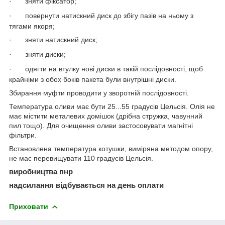
·
зняти фіксатор;
·
повернути натискний диск до збігу пазів на ньому з
тягами якоря;
·
зняти натискний диск;
·
зняти диски;
·
одягти на втулку нові диски в такій послідовності, щоб
крайніми з обох боків пакета були внутрішні диски.
Збирання муфти проводити у зворотній послідовності.
Температура оливи має бути 25...55 градусів Цельсія. Олія не
має містити металевих домішок (дрібна стружка, чавунний
пил тощо). Для очищення оливи застосовувати магнітні
фільтри.
Встановлена температура котушки, виміряна методом опору,
не має перевищувати 110 градусів Цельсія.
виробництва пнр
надсилання відбувається на день оплати
Приховати