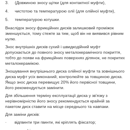
3.
(Довжиною зносу щітки (для контактної муфти),
4.
чистотою та температурою олії (для олійної муфти),
5.
температурою котушки.
Внаслідок зносу фрикційних дисків залишковий проміжок
зменшується, тому стежте за тим, щоб він не виявився рівним
нулю.
Знос внутрішніх дисків сухий і швидкодійний муфт
допускається до повного зносу металокерамічного покриття,
тобто до появи на фрикційних поверхнях ділянок, не покритих
металокерамікою.
Зношування внутрішнього диска олійної муфти та зовнішнього
диска муфт усіх виконаний, контролюйте за товщиною диска.
Якщо знос диска перевищує 20% його первісної товщини,
його рекомендується замінити.
Для збільшення терміну експлуатації диска у зв'язку з
нерівномірністю його зносу рекомендується крайній за
пакетом диск ставити на місце середнього та навпаки.
Для заміни дисків:
·
відгвинти три гвинти, які кріплять фіксатор;