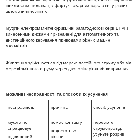
швидкостях, подавач, у фартух токарних верстатів, у різних
автоматичних лініях
Муфти електромагнітні фрикційні багатодискові серії ЕТМ з
винесеними дисками призначені для автоматичного та
дистанційного керування приводами різних машин і
механізмів.
Живлення здійснюється від мережі постійного струму або від
мережі змінного струму через двополіперіодний випрямляч.
Можливі несправності та способи їх усунення
несправність
причина
спосіб усунення
муфта не
немає контакту
перевірте
спрацьовує
струмопровід,
недостатньо
усуньте розрив
підвищений
вільне