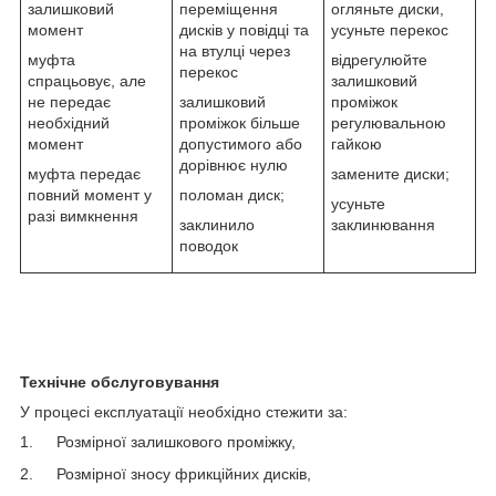
залишковий
переміщення
огляньте диски,
момент
дисків у повідці та
усуньте перекос
на втулці через
муфта
відрегулюйте
перекос
спрацьовує, але
залишковий
не передає
залишковий
проміжок
необхідний
проміжок більше
регулювальною
момент
допустимого або
гайкою
дорівнює нулю
муфта передає
замените диски;
повний момент у
поломан диск;
усуньте
разі вимкнення
заклинило
заклинювання
поводок
Технічне обслуговування
У процесі експлуатації необхідно стежити за:
1.
Розмірної залишкового проміжку,
2.
Розмірної зносу фрикційних дисків,