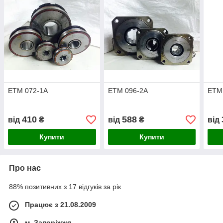
ЕТМ 072-1А
ЕТМ 096-2А
ЕТМ
410
588
від
₴
від
₴
від
Купити
Купити
Про нас
88% позитивних з 17 відгуків за рік
Працює з 21.08.2009
м. Запоріжжя