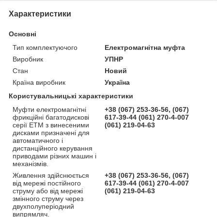
Характеристики
Основні
Тип комплектуючого
Електромагнітна муфта
Виробник
УПНР
Стан
Новий
Країна виробник
Україна
Користувальницькі характеристики
Муфти електромагнітні
+38 (067) 253-36-56, (067)
фрикційні багатодискові
617-39-44 (061) 270-4-007
серії ЕТМ з винесеними
(061) 219-04-63
дисками призначені для
автоматичного і
дистанційного керування
приводами різних машин і
механізмів.
Живлення здійснюється
+38 (067) 253-36-56, (067)
від мережі постійного
617-39-44 (061) 270-4-007
струму або від мережі
(061) 219-04-63
змінного струму через
двухполуперіодний
випрямляч.