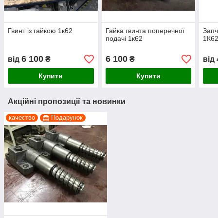
Гвинт із гайкою 1к62
Гайка гвинта поперечної
Запч
подачі 1к62
1К6
6 100
6 100
від
₴
₴
від
Купити
Купити
Акційні пропозиції та новинки
качество
Подарунок