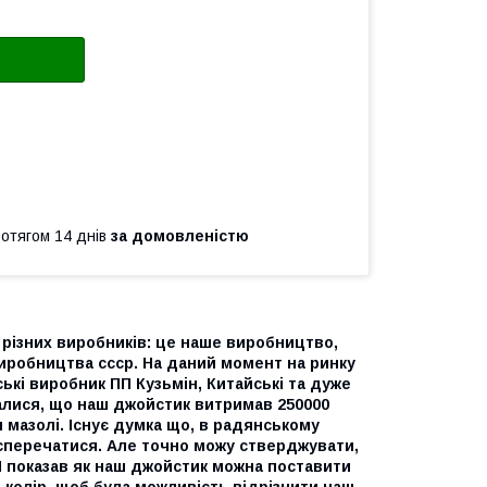
ротягом 14 днів
за домовленістю
4 різних виробників: це наше виробництво,
иробництва ссср. На даний момент на ринку
ські виробник ПП Кузьмін, Китайські та дуже
алися, що наш джойстик витримав 250000
и мазолі. Існує думка що, в радянському
посперечатися. Але точно можу стверджувати,
 Я показав як наш джойстик можна поставити
й колір, щоб була можливість відрізнити наш