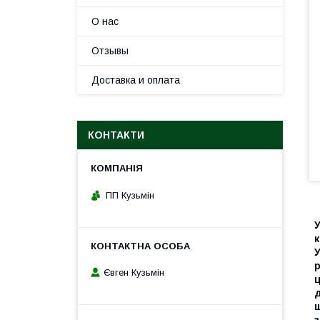
О нас
Отзывы
Доставка и оплата
КОНТАКТИ
ПП Кузьмін
У
к
У
р
Євген Кузьмін
ц
д
щ
з