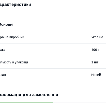
арактеристики
Основні
раїна виробник
Україна
ага
100 г
ількість в упаковці
1 шт.
Стан
Новий
нформація для замовлення