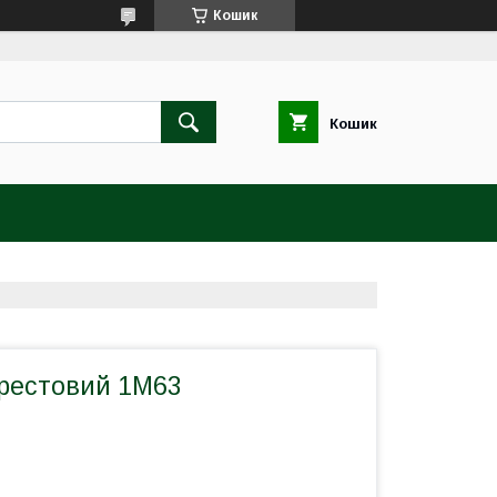
Кошик
Кошик
рестовий 1М63