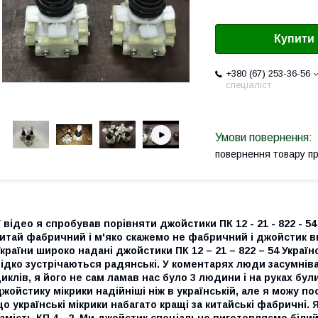
Купити
+380 (67) 253-36-56
спеціаліст
повернення товару п
 відео я спробував порівняти джойстики ПК 12 - 21 - 822 - 5
итай фабричний і м'яко скажемо не фабричний і джойстик в
країни широко надані джойстики ПК 12 – 21 – 822 – 54 Україн
ідко зустрічаються радянські. У коментарях люди засумнів
иклів, я його не сам ламав нас було 3 людини і на руках бул
жойстику мікрики надійніші ніж в українській, але я можу 
о українські мікрики набагато кращі за китайські фабричні.
амість КП 4 - 2. Ми джойстик спеціально виготовляємо біли