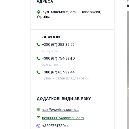
в
вул. Мінська 5, оф.3, Запоріжжя,
Україна
+380 (67) 253-36-56
спеціаліст
+380 (67) 754-69-10
бухгалтер
+380 (67) 617-39-44
Кузьмін Євген Владленович
http://www.kev.com.ua
kev0000074@gmail.com
+380676173944