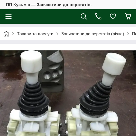
ПП Кузьмін — Запчастини до верстатів.
Товари та послуги
Запчастини до верстатів (різне)
П