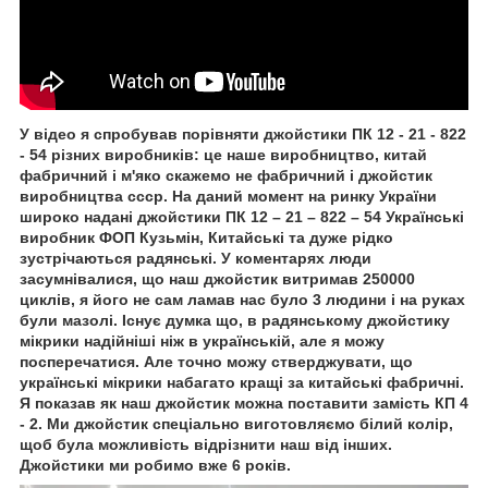
У відео я спробував порівняти джойстики ПК 12 - 21 - 822
- 54 різних виробників: це наше виробництво, китай
фабричний і м'яко скажемо не фабричний і джойстик
виробництва ссср. На даний момент на ринку України
широко надані джойстики ПК 12 – 21 – 822 – 54 Українські
виробник ФОП Кузьмін, Китайські та дуже рідко
зустрічаються радянські. У коментарях люди
засумнівалися, що наш джойстик витримав 250000
циклів, я його не сам ламав нас було 3 людини і на руках
були мазолі. Існує думка що, в радянському джойстику
мікрики надійніші ніж в українській, але я можу
посперечатися. Але точно можу стверджувати, що
українські мікрики набагато кращі за китайські фабричні.
Я показав як наш джойстик можна поставити замість КП 4
- 2. Ми джойстик спеціально виготовляємо білий колір,
щоб була можливість відрізнити наш від інших.
Джойстики ми робимо вже 6 років.