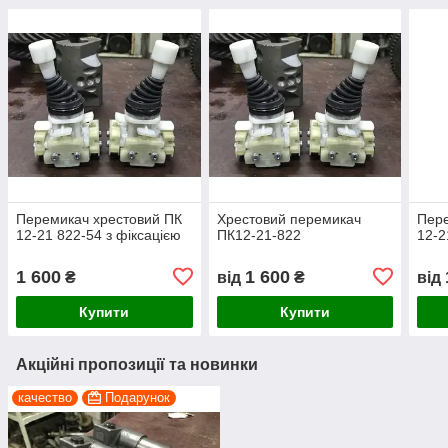
Перемикач хрестовий ПК
Хрестовий перемикач
Пере
12-21 822-54 з фіксацією
ПК12-21-822
12-2
1 600
1 600
₴
від
₴
від
Купити
Купити
Акційні пропозиції та новинки
качество
Подарунок