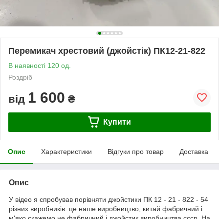
Перемикач хрестовий (джойстік) ПК12-21-822
В наявності 120 од.
Роздріб
1 600
від
₴
Купити
Опис
Характеристики
Відгуки про товар
Доставка
Опис
У відео я спробував порівняти джойстики ПК 12 - 21 - 822 - 54
різних виробників: це наше виробництво, китай фабричний і
м'яко скажемо не фабричний і джойстик виробництва ссср. На