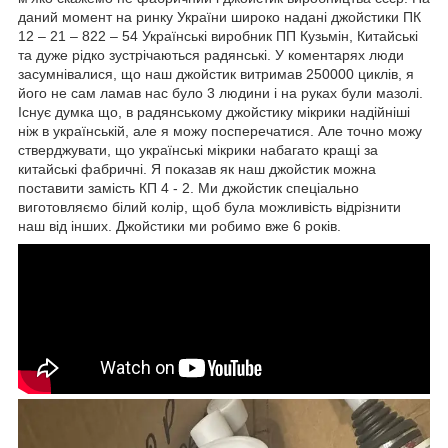
даний момент на ринку України широко надані джойстики ПК
12 – 21 – 822 – 54 Українські виробник ПП Кузьмін, Китайські
та дуже рідко зустрічаються радянські. У коментарях люди
засумнівалися, що наш джойстик витримав 250000 циклів, я
його не сам ламав нас було 3 людини і на руках були мазолі.
Існує думка що, в радянському джойстику мікрики надійніші
ніж в українській, але я можу посперечатися. Але точно можу
стверджувати, що українські мікрики набагато кращі за
китайські фабричні. Я показав як наш джойстик можна
поставити замість КП 4 - 2. Ми джойстик спеціально
виготовляємо білий колір, щоб була можливість відрізнити
наш від інших. Джойстики ми робимо вже 6 років.