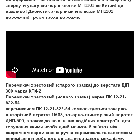
звернути увагу що чорні кнопки МП1101 не Китай! це
важливо! Джойстик з чорними кнопками МП1101
дорожчий! трохи трохи дорожче.
Перемикач хрестовий (старого зразка) до верстата ДІП
300 марка КП4-2
Перемикач хрестовий (нового зразка) марка ПК 12-21-
822-54
перемикачем ПК 12-21-822-54 комплектується токарно-
вінторізний верстат 1М63, токарно-гвинторізний верстат
ДИП-500, а також до всіх інших подібних пристроїв, для
керування якими необхідний менмоній зв'язок між
напрямком переміщення ручки перемикача та напрямком
переміщення робочого органа керованого механізму.