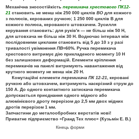
Механічна зносостійкість
перемикача хрестового ПК12-
21
становить не менш ніж 250 000 циклів
ВО
для кожного
з полюсів, керованих ручкою; 1 250 000 циклів В для
кожного полюса, керованого штовхачем. Зусилля
керування становить: для руків'я — не більш ніж 50 Н,
для штовхача не більш ніж 30 Н. Водночас інтервал між
послідовними циклами становить від 5 до 10 з у разі
тривалості увімкнення
ПВ
=60%. Ручка перемикача
хрестового витримує дію прикладеного моменту 10 Н
без залишкових деформацій. Елементи кріплення
перемикачів на панелі витримують навантаження від
крутного моменту не менш ніж 20 Н.
Комутаційні елементи
перемикача ПК 12-21
, керовані
ручкою або штовхачем, витримують наскрізний струм до
150 А. До одного контактного затискача перемикача
допускається приєднання одного мідного або
алюмінієвого дроту перерізом до 2,5 мм двох мідних
дротів перерізом 1 мм.
Запчастини до металообробних верстатів нові!
Приватне підприємство «Гранд Тех плюс» (Кузьмін Е. В.)
Кінець форми