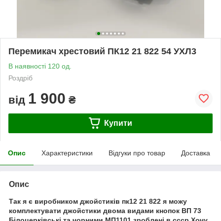
Перемикач хрестовий ПК12 21 822 54 УХЛ3
В наявності 120 од.
Роздріб
1 900
від
₴
Купити
Опис
Характеристики
Відгуки про товар
Доставка
Опис
Так я є виробником джойстиків пк12 21 822 я можу
комплектувати джойстики двома видами кнопок ВП 73
Білоцерківські та чорними МП1101 зроблені в ссср Хочу