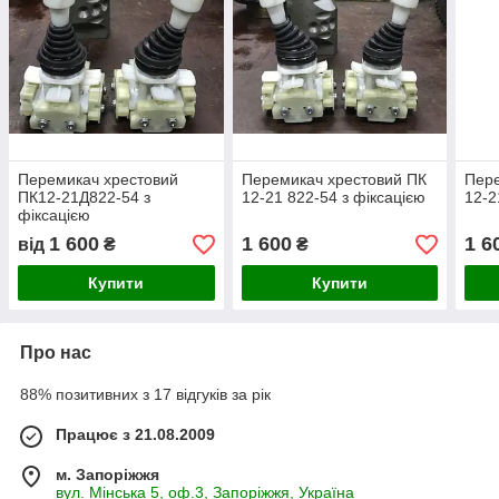
Перемикач хрестовий
Перемикач хрестовий ПК
Пере
ПК12-21Д822-54 з
12-21 822-54 з фіксацією
12-2
фіксацією
1 600
1 600
1 6
від
₴
₴
Купити
Купити
Про нас
88% позитивних з 17 відгуків за рік
Працює з 21.08.2009
м. Запоріжжя
вул. Мінська 5, оф.3, Запоріжжя, Україна