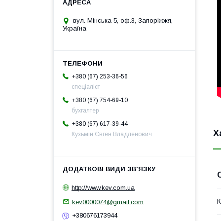
вул. Мінська 5, оф.3, Запоріжжя,
Україна
+380 (67) 253-36-56
спеціаліст
+380 (67) 754-69-10
бухгалтер
+380 (67) 617-39-44
Х
Кузьмін Євген Владленович
http://www.kev.com.ua
К
kev0000074@gmail.com
+380676173944