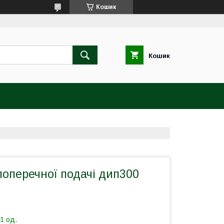
Кошик
Кошик
поперечної подачі дип300
1 од.