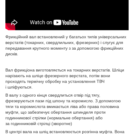
Фрикційний вал встановлений у багатьох типів універсальних
верстатів (токарних, свердлильних, фрезерних) і слугує для
передавання крутного моменту з за допомогою фрикційних
дисків.
Вал фрикціона виготовляється на токарних верстатів. Шліци
нарізають на шліце фрезерного верстата, потім вони
проходять термічну обробку на установлення ТВЧ
і шліфуються.
В валу з одного кінця свердлиться отвір під тягу,
фрезеруються пази під шпону та коромисло. З допомогою
тяги та коромислота вмикається ліва або права половина
муфти, що забезпечує обертання шпинделя проти
годинникової стрілки (нормальне обертання) або
за годинниковій стрілці (зворотне)
В центрі вала на шліц встановлюється розгінна муфта. Вона