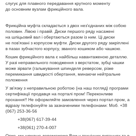
слугує для плавного передавання крутного моменту
до основним вузлам фрикційного вала.
Фрикційна муфта складається з двох нез'єднаних між собою
половин. Лівою і правій. Диски першого ряду насажені
на шліцьовий вал і обертаються разом із ним. Ці диски
не пов'язані з корпусом муфти. Диски другого ряду закріплені
в пазах зубчастого корпусу, званого кошиком або чашкою.
Кошик фрикційного вала є найбільш навантаженою деталлю.
У разі неправильного поводження з верстатом, зубці чашки
може зірвати (гальмування шпинделя реверсом, різке
перемикання швидкості обертання, минаючи нейтральне
положення
У зв'язку з неправильною роботою (на наш погляд) програми
сертифікації продавця на порталі пром! Переконливе
прохання!! Не оформляйте замовлення через портал пром, а
відразу телефонуйте за зазначеними телефонами: Моб. +38
(067) 253-36-56
+38(067) 617-39-44
+38(061) 270-4-007
Отже, ми швидше допоможемо Вам у технічних питаннях та в