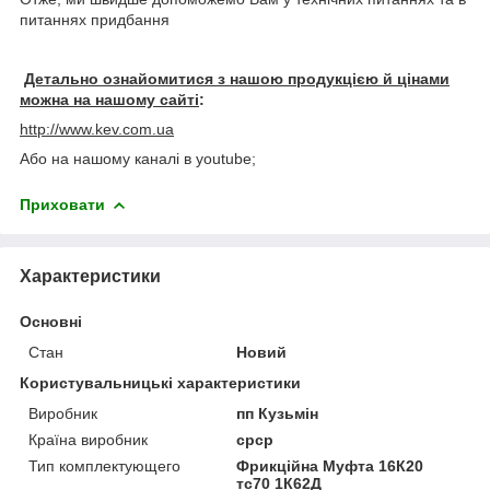
питаннях придбання
Детально ознайомитися з нашою продукцією й цінами
можна на нашому сайті
:
http://www.kev.com.ua
Або на нашому каналі в youtube;
Приховати
Характеристики
Основні
Стан
Новий
Користувальницькі характеристики
Виробник
пп Кузьмін
Країна виробник
срср
Тип комплектующего
Фрикційна Муфта 16К20
тс70 1К62Д