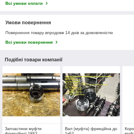
Всі умови оплати
Умови повернення
Повернення товару впродовж 14 днів за домовленістю
Всі умови повернення
Подібні товари компанії
Запчастини муфти
Вал (муфта) фрикційна до
Коро
фрикційної 1К62
1к62
муфт