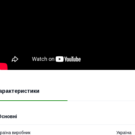
арактеристики
Основні
раїна виробник
Україна