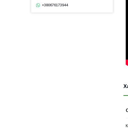
+380676173944
Х
К