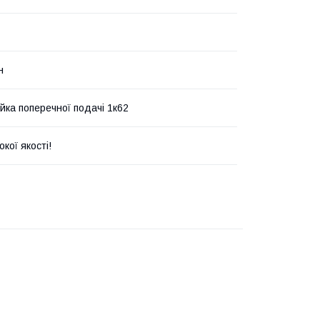
н
айка поперечної подачі 1к62
окої якості!