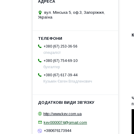
вул. Мінська 5, оф.3, Запоріжжя,
Україна
+380 (67) 253-36-56
спеціаліст
+380 (67) 754-69-10
бухгалтер
+380 (67) 617-39-44
Кузьмін Євген Владленович
п
http://www.kev.com.ua
kev0000074@gmail.com
+380676173944