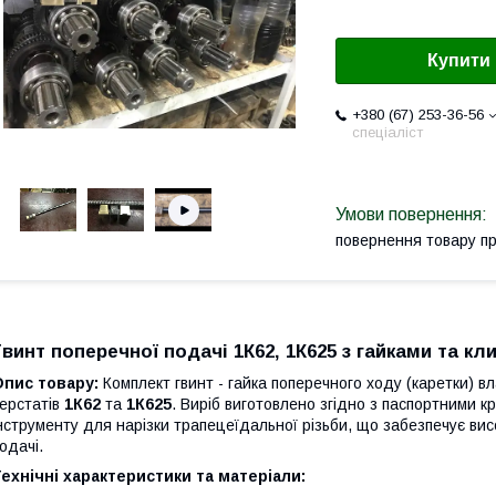
Купити
+380 (67) 253-36-56
спеціаліст
повернення товару п
Гвинт поперечної подачі 1К62, 1К625 з гайками та кл
Опис товару:
Комплект гвинт - гайка поперечного ходу (каретки) 
ерстатів
1К62
та
1К625
. Виріб виготовлено згідно з паспортними 
нструменту для нарізки трапецеїдальної різьби, що забезпечує висо
одачі.
ехнічні характеристики та матеріали: