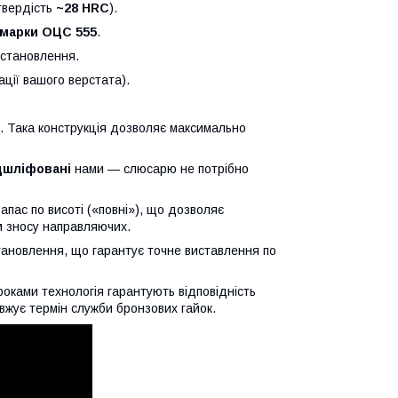
(твердість
~28 HRC
).
 марки ОЦС 555
.
встановлення.
ції вашого верстата).
н). Така конструкція дозволяє максимально
ідшліфовані
нами — слюсарю не потрібно
апас по висоті («повні»), що дозволяє
ям зносу направляючих.
тановлення, що гарантує точне виставлення по
оками технологія гарантують відповідність
вжує термін служби бронзових гайок.