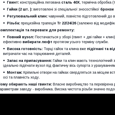
Гвинт:
конструкційна легована
сталь 40Х
, термічна обробка 
Гайки (2 шт. ):
виготовлені зі спеціальної зносостійкої
бронзи
Регулювальний клин:
чавунний, повністю підготовлений до 
Різьба:
прецизійна трапеція
Tr 22/24/26
(залежно від модифіка
Комплектація та переваги для ремонту:
Повний вузол:
Постачається у зборі (гвинт + дві гайки + кли
ефективно
вибирати люфт
протягом усього терміну служби.
Висока готовність:
Торці гайок та клина вже
підігнані та в
витрачати час на торцювання деталей.
Запас на припасування:
Гайки та клин мають технологічний з
ідеально підігнати вузол під фактичну вісь супорта з урахуванн
Монтаж:
Кріпильні отвори на гайках свердляться за місцем вс
осі та плавність ходу.
Чому обирають наші гвинти:
Власне виробництво та перевірена р
араметрам заводу - виробника. Висока чистота різьби значно подо