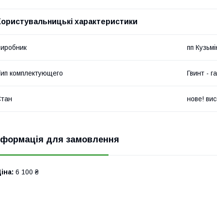
Користувальницькі характеристики
иробник
пп Кузьмі
ип комплектующего
Гвинт - г
Стан
нове! вис
нформація для замовлення
іна:
6 100 ₴