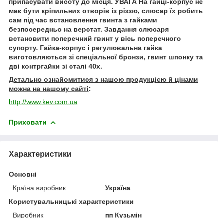
припасувати висоту до місця. УВАГА На гайці-корпус не
має бути кріпильних отворів із різзю, слюсар їх робить
сам під час встановлення гвинта з гайками
безпосередньо на верстат. Завдання слюсаря
встановити поперечний гвинт у вісь поперечного
супорту. Гайка-корпус і регулювальна гайка
виготовляються зі спеціальної бронзи, гвинт шпонку та
дві контргайки зі сталі 40х.
Детально ознайомитися з нашою продукцією й цінами
можна на нашому сайті
:
http://www.kev.com.ua
Приховати
Характеристики
Основні
Країна виробник
Україна
Користувальницькі характеристики
Виробник
пп Кузьмін