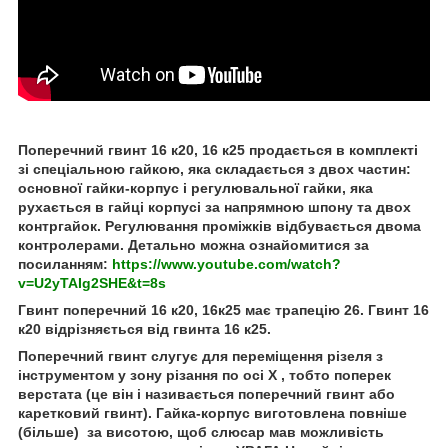
Поперечний гвинт 16 к20, 16 к25 продається в комплекті
зі спеціальною гайкою, яка складається з двох частин:
основної гайки-корпус і регулювальної гайки, яка
рухається в гайці корпусі за напрямною шпону та двох
контргайок. Регулювання проміжків відбувається двома
контролерами. Детально можна ознайомитися за
посиланням:
https://www.youtube.com/watch?
v=U2yTAIg2SHE&t=8s
Гвинт поперечний 16 к20, 16к25 має трапецію 26. Гвинт 16
к20 відрізняється від гвинта 16 к25.
Поперечний гвинт слугує для переміщення різеля з
інструментом у зону різання по осі
X
, тобто поперек
верстата (це він і називається поперечний гвинт або
каретковий гвинт). Гайка-корпус виготовлена повніше
(більше) за висотою, щоб слюсар мав можливість