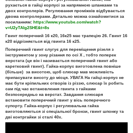
рухається в гайці корпусі за напрямною шпанками та
двох контролерів. Регулювання проміжків відбувається
двома контролерами. Детально можна ознайомитися за
посиланням:
https://www.youtube.com/watch?
v=U2yTAIg2SHE&t=8s
Гвинт поперечний 16 к20, 16к25 має трапецію 26. Гвинт 16
к20 відрізняється від гвинта 16 к25.
Поперечний гвинт слугує для переміщення різеля з
інструментом у зону різання по осі
X
, тобто поперек
верстата (це він і називається поперечний гвинт або
каретковий гвинт). Гайка-корпус виготовлена повніше
(більше) за висотою, щоб слюсар мав можливість
припасувати висоту до місця. УВАГА На гайці-корпус не
має бути кріпильних отворів із різзю, слюсар їх робить
сам під час встановлення гвинта з гайками
безпосередньо на верстат. Завдання слюсаря
встановити поперечний гвинт у вісь поперечного
супорту. Гайка-корпус і регулювальна гайка
виготовляються зі спеціальної бронзи, гвинт шпонку та
дві контргайки зі сталі 40х.