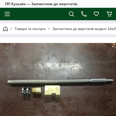
ПП Кузьмін — Запчастини до верстатів.
Товари та послуги
Запчастини до верстатів моделі 16к2