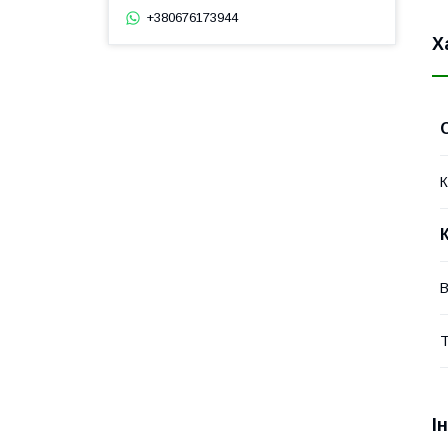
+380676173944
Х
К
В
Т
І