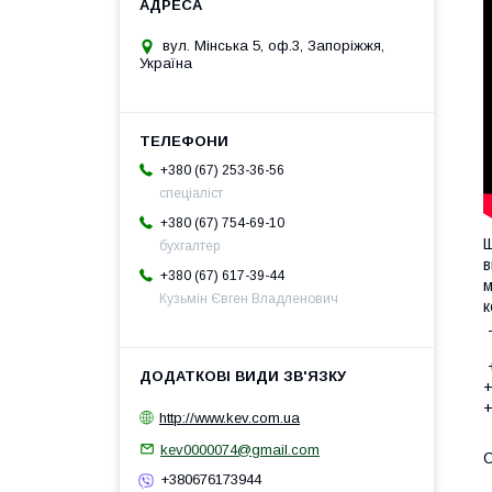
вул. Мінська 5, оф.3, Запоріжжя,
Україна
+380 (67) 253-36-56
спеціаліст
+380 (67) 754-69-10
Щ
бухгалтер
в
+380 (67) 617-39-44
м
Кузьмін Євген Владленович
к
Т
+
+
+
http://www.kev.com.ua
kev0000074@gmail.com
+380676173944