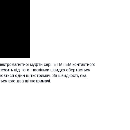
ктромагнітної муфти серії ЕТМ і ЕМ контактного
лежить від того, наскільки швидко обертається
люється один щіткотримач. За швидкості, яка
ться вже два щіткотримачі.