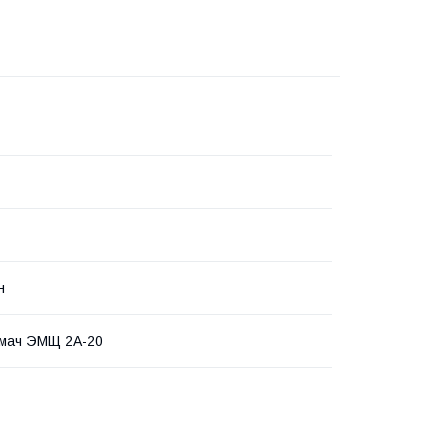
н
имач ЭМЩ 2А-20