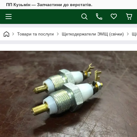
ПП Кузьмін — Запчастини до верстатів.
Товари та послуги
Щеткодержатели ЭМЩ (свічки)
Щі