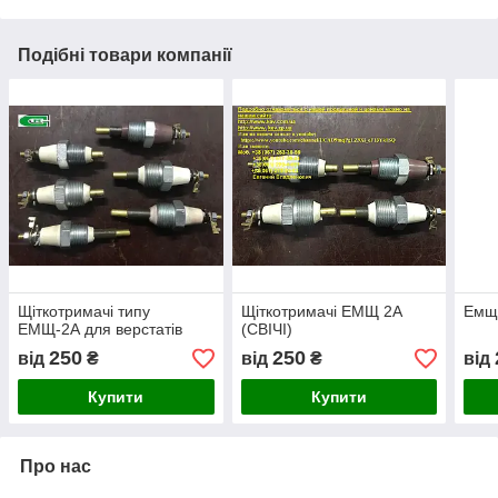
Подібні товари компанії
Щіткотримачі типу
Щіткотримачі ЕМЩ 2А
Емщ 
ЕМЩ-2А для верстатів
(СВІЧІ)
250
250
від
₴
від
₴
від
Купити
Купити
Про нас