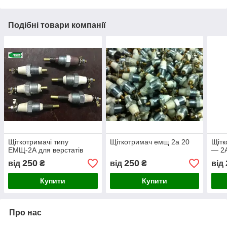
Подібні товари компанії
Щіткотримачі типу
Щіткотримач емщ 2а 20
Щітк
ЕМЩ-2А для верстатів
— 2
250
250
від
₴
від
₴
від
Купити
Купити
Про нас