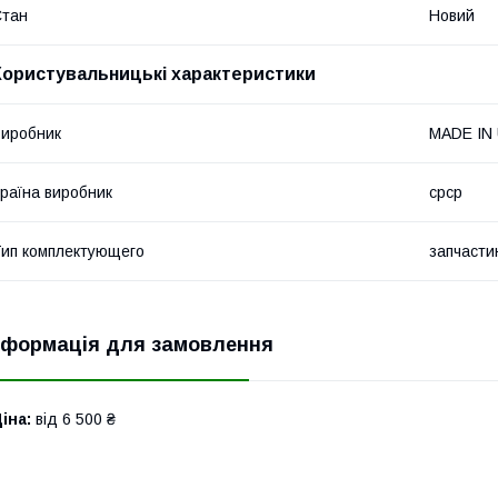
Стан
Новий
Користувальницькі характеристики
иробник
MADE IN
раїна виробник
срср
ип комплектующего
запчасти
нформація для замовлення
іна:
від 6 500 ₴