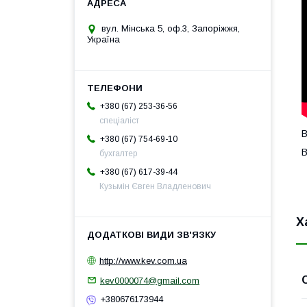
вул. Мінська 5, оф.3, Запоріжжя,
Україна
+380 (67) 253-36-56
спеціаліст
В
+380 (67) 754-69-10
В
бухгалтер
+380 (67) 617-39-44
Кузьмін Євген Владленович
Х
http://www.kev.com.ua
kev0000074@gmail.com
+380676173944