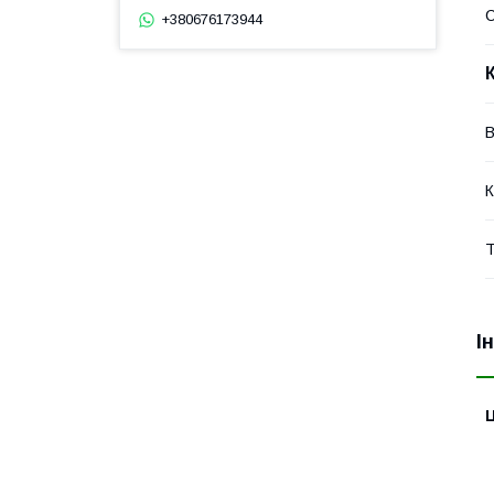
+380676173944
В
К
Т
І
Ц