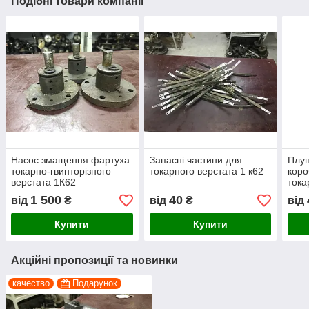
Подібні товари компанії
Насос змащення фартуха
Запасні частини для
Плу
токарно-гвинторізного
токарного верстата 1 к62
коро
верстата 1К62
тока
1 500
40
від
₴
від
₴
від
Купити
Купити
Акційні пропозиції та новинки
качество
Подарунок