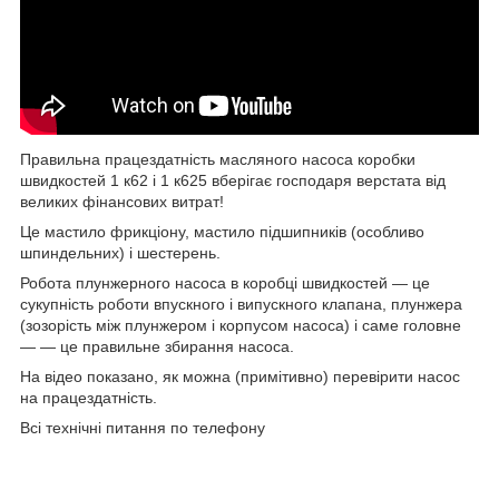
Правильна працездатність масляного насоса коробки
швидкостей 1 к62 і 1 к625 вберігає господаря верстата від
великих фінансових витрат!
Це мастило фрикціону, мастило підшипників (особливо
шпиндельних) і шестерень.
Робота плунжерного насоса в коробці швидкостей — це
сукупність роботи впускного і випускного клапана, плунжера
(зозорість між плунжером і корпусом насоса) і саме головне
— — це правильне збирання насоса.
На відео показано, як можна (примітивно) перевірити насос
на працездатність.
Всі технічні питання по телефону